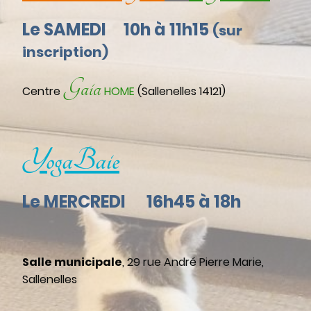
Le SAMEDI 10h à 11h15
(sur
inscription)
Gaia
Centre
HOME
(Sallenelles 14121)
YogaBaie
Le MERCREDI 16h45 à 18h
Salle municipale
, 29 rue André Pierre Marie,
Sallenelles