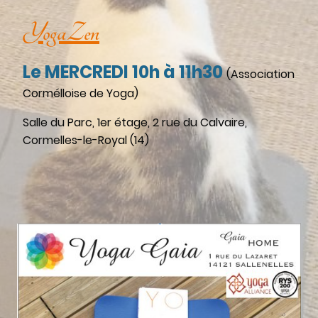
YogaZen
Le MERCREDI 10h à 11h30
(Association
Cormélloise de Yoga)
Salle du Parc, 1er étage, 2 rue du Calvaire,
Cormelles-le-Royal (14)