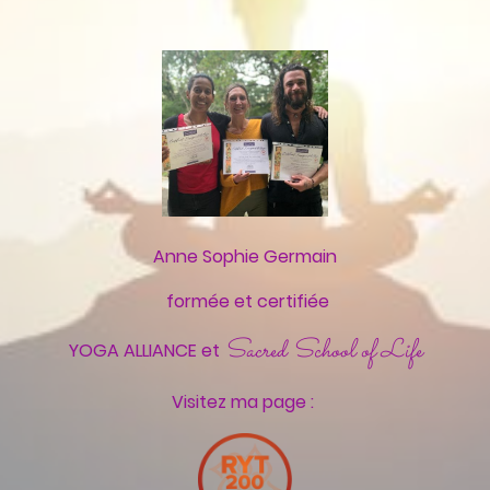
Anne Sophie Germain
formée et certifiée
Sacred School of Life
YOGA ALLIANCE et
Visitez ma page :